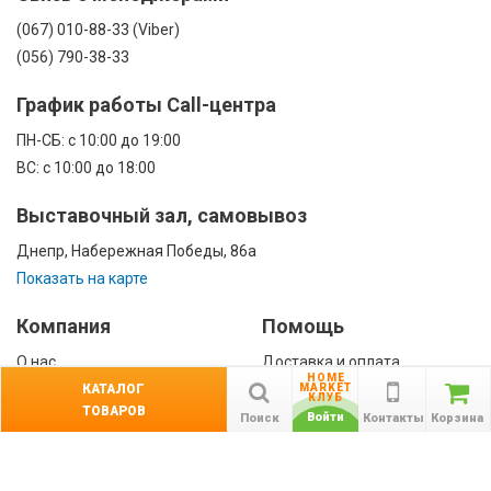
(067) 010-88-33 (Viber)
(056) 790-38-33
График работы Call-центра
ПН-CБ: с 10:00 до 19:00
ВС: с 10:00 до 18:00
Выставочный зал, самовывоз
Днепр, Набережная Победы, 86а
Показать на карте
Компания
Помощь
О нас
Доставка и оплата
HOME
Контакты
Гарантии
КАТАЛОГ
MARKET
КЛУБ
ТОВАРОВ
Сотрудничество
Войти
Поиск
Контакты
Корзина
Публичная оферта
КАТАЛОГ
Назад
ТОВАРОВ