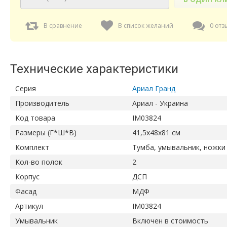
В сравнение
В список желаний
0 отз
Технические характеристики
Серия
Ариал Гранд
Производитель
Ариал - Украина
Код товара
IM03824
Размеры (Г*Ш*В)
41,5х48х81 см
Комплект
Тумба, умывальник, ножки
Кол-во полок
2
Корпус
ДСП
Фасад
МДФ
Артикул
IM03824
Умывальник
Включен в стоимость