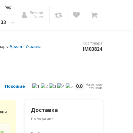
Укр
Личный
кабинет
-33
Код товара
вары
Ариал - Украина
IM03824
На основе
0.0
Похожие
0 отзывов
Доставка
ичии
По Украине
ИК