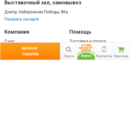
Выставочный зал, самовывоз
Днепр, Набережная Победы, 86а
Показать на карте
Компания
Помощь
О нас
Доставка и оплата
HOME
Контакты
Гарантии
КАТАЛОГ
MARKET
КЛУБ
ТОВАРОВ
Сотрудничество
Войти
Поиск
Контакты
Корзина
Публичная оферта
КАТАЛОГ
Назад
ТОВАРОВ
Информация
Акции
Новости и статьи
Подпишитесь на акции, новости и
спецпредложения