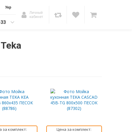
Укр
Личный
кабинет
-33
 Teka
а за комплект:
Цена за комплект: