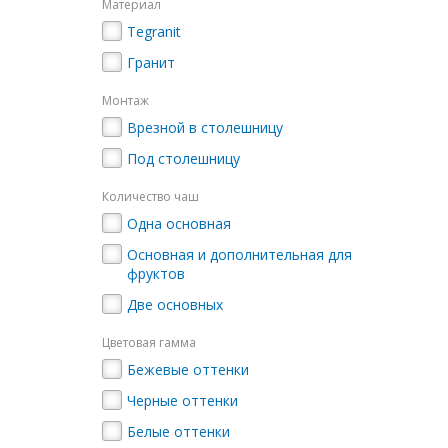
Материал
С
бельевой
Tegranit
корзиной
Гранит
Монтаж
Комоды
Врезной в столешницу
в
ванную
Под столешницу
Количество чаш
Подвесные
Одна основная
шкафы
Основная и дополнительная для
фруктов
Комплектующие
для
Две основных
мебели
Цветовая гамма
Бежевые оттенки
Черные оттенки
Белые оттенки