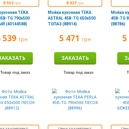
8 552
8 027
грн
грн
кухонная TEKA
Мойка кухонная TEKA
Мойка ку
45B-TG 790х500
ASTRAL 45B-TG 650х500
45B-TG 
Й (40144588)
ТОПАЗ (88914)
(88786)
6 539
5 471
5
грн
грн
ЗАКАЗАТЬ
ЗАКАЗАТЬ
З
Товар под заказ
Товар под заказ
Т
на за комплект:
Цена за комплект:
Цен