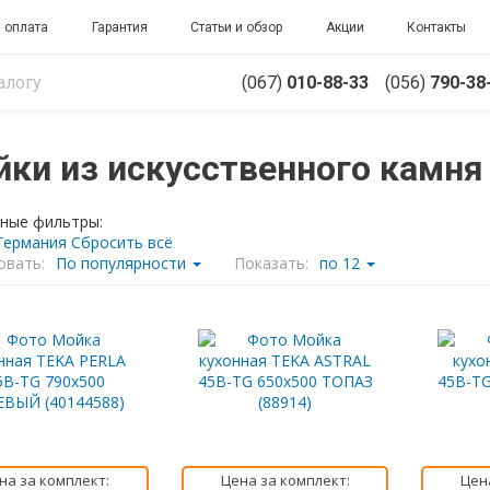
 оплата
Гарантия
Статьи и обзор
Акции
Контакты
(067)
010-88-33
(056)
790-38
ки из искусственного камня
ные фильтры:
Германия
Сбросить всё
овать:
По популярности
Показать:
по 12
на за комплект:
Цена за комплект:
Цен