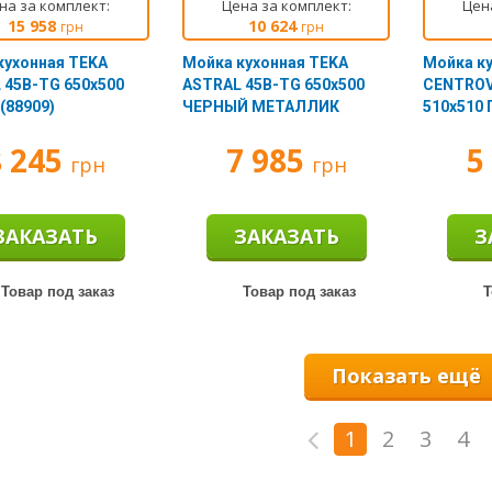
на за комплект:
Цена за комплект:
Цен
15 958
10 624
грн
грн
кухонная TEKA
Мойка кухонная TEKA
Мойка к
 45B-TG 650х500
ASTRAL 45B-TG 650х500
CENTROV
(88909)
ЧЕРНЫЙ МЕТАЛЛИК
510х510 
(88947)
8 245
7 985
5
грн
грн
ЗАКАЗАТЬ
ЗАКАЗАТЬ
З
Товар под заказ
Товар под заказ
Т
Показать ещё
1
2
3
4