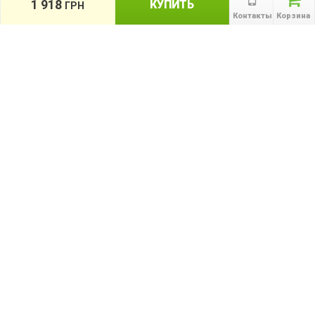
1 918
КУПИТЬ
ГРН
Сотрудничество
Контакты
Корзина
Публичная оферта
КАТАЛОГ
Назад
ТОВАРОВ
Информация
Акции
Новости и статьи
Подпишитесь на акции, новости и
спецпредложения
ПОДПИСАТЬСЯ
Мы в соц сетях: