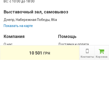
ВС: с 10:00 до 18:00
Выставочный зал, самовывоз
Днепр, Набережная Победы, 86а
Показать на карте
Компания
Помощь
О нас
Доставка и оплата
Контакты
Гарантии
10 501
ГРН
Сотрудничество
Контакты
Корзина
Публичная оферта
КАТАЛОГ
Назад
ТОВАРОВ
Информация
Акции
Новости и статьи
Подпишитесь на акции, новости и
спецпредложения