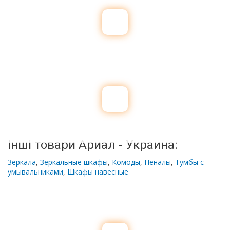
Інші товари Ариал - Украина:
Зеркала
,
Зеркальные шкафы
,
Комоды
,
Пеналы
,
Тумбы с
умывальниками
,
Шкафы навесные