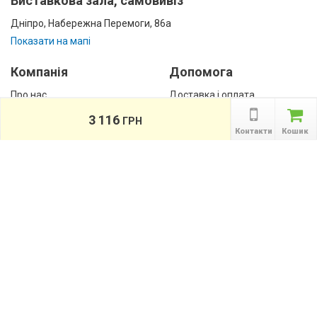
Виставкова зала, самовивіз
Дніпро, Набережна Перемоги, 86а
Показати на мапі
Компанія
Допомога
Про нас
Доставка і оплата
Контакти
Гарантії
3 116
ГРН
співробітництво
Контакти
Кошик
Публічна оферта
КАТАЛОГ ТОВАРІВ
назад
Інформація
Акції
Новини та статті
Підпишіться на акції, новини та спецпропозиції
ПІДПИСАТИСЯ