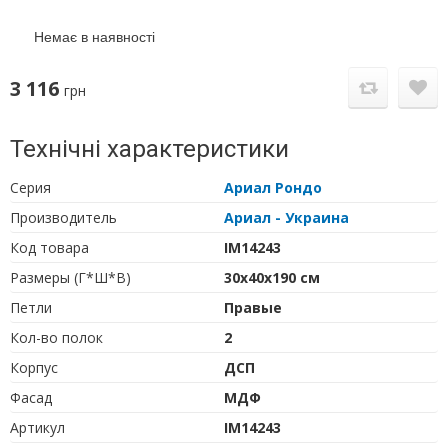
Немає в наявності
3 116
грн
Технічні характеристики
Серия
Ариал Рондо
Производитель
Ариал - Украина
Код товара
IM14243
Размеры (Г*Ш*В)
30х40х190 см
Петли
Правые
Кол-во полок
2
Корпус
ДСП
Фасад
МДФ
Артикул
IM14243