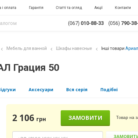
 і оплата
Гарантія
Статті та огляд
Акції
Контакти
(067)
010-88-33
(056)
790-38
Мебель для ванной
Шкафы навесные
Інші товари
Ариал
АЛ Грация 50
Відгуки
Аксесуари
Вся серія
Подібні
2 106
ЗАМОВИТИ
Товар на 
грн
ЗАМОВИТ