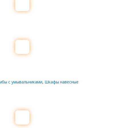
мбы с умывальниками
,
Шкафы навесные