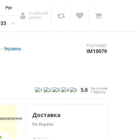
Рус
Особистий
кабінет
-33
Код товару
 - Украина
IM10079
На основі
5.0
1 відгуку
Доставка
замовлення
По Україні
И