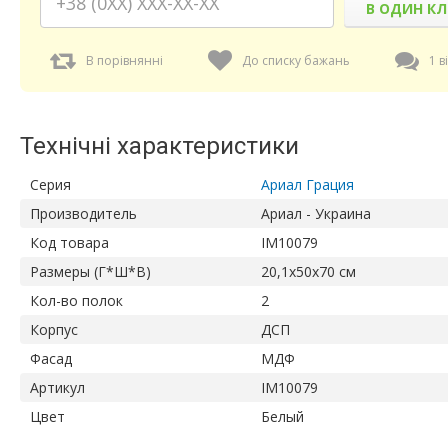
В ОДИН КЛ
В порівнянні
До списку бажань
1 в
Технічні характеристики
Серия
Ариал Грация
Производитель
Ариал - Украина
Код товара
IM10079
Размеры (Г*Ш*В)
20,1х50х70 см
Кол-во полок
2
Корпус
ДСП
Фасад
МДФ
Артикул
IM10079
Цвет
Белый