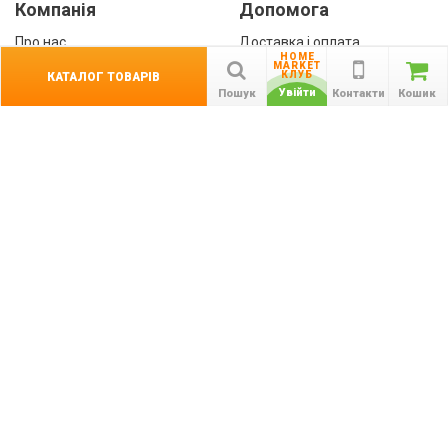
Компанія
Допомога
Про нас
Доставка і оплата
HOME
Контакти
Гарантії
MARKET
КЛУБ
КАТАЛОГ ТОВАРІВ
співробітництво
Увійти
Пошук
Контакти
Кошик
Публічна оферта
КАТАЛОГ ТОВАРІВ
назад
Інформація
Акції
Новини та статті
Підпишіться на акції, новини та спецпропозиції
ПІДПИСАТИСЯ
Ми в соціальних мережах: