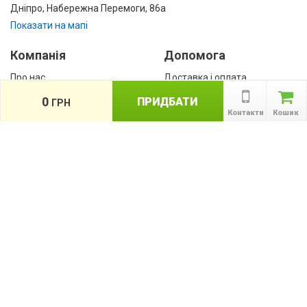
Дніпро, Набережна Перемоги, 86а
Показати на мапі
Компанія
Допомога
Про нас
Доставка і оплата
Контакти
Гарантії
0
ПРИДБАТИ
ГРН
співробітництво
Контакти
Кошик
Публічна оферта
КАТАЛОГ ТОВАРІВ
назад
Інформація
Акції
Новини та статті
Підпишіться на акції, новини та спецпропозиції
ПІДПИСАТИСЯ