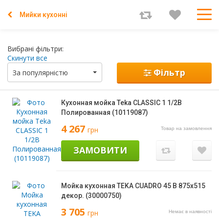
Мийки кухонні
Вибрані фільтри:
Скинути все
Фільтр
За популярністю
Кухонная мойка Teka CLASSIC 1 1/2B
Полированная (10119087)
4 267
грн
Товар на замовлення
ЗАМОВИТИ
Мойка кухонная TEKA CUADRO 45 B 875х515
декор. (30000750)
3 705
грн
Немає в наявності