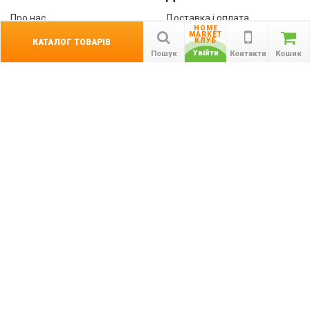
Про нас
Доставка і оплата
HOME
Контакти
Гарантії
MARKET
КЛУБ
КАТАЛОГ ТОВАРІВ
співробітництво
Увійти
Пошук
Контакти
Кошик
Публічна оферта
КАТАЛОГ ТОВАРІВ
назад
Інформація
Акції
Новини та статті
Підпишіться на акції, новини та спецпропозиції
ПІДПИСАТИСЯ
Ми в соціальних мережах: