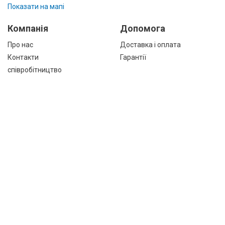
Показати на мапі
Компанія
Допомога
Про нас
Доставка і оплата
Контакти
Гарантії
співробітництво
Публічна оферта
КАТАЛОГ ТОВАРІВ
назад
Інформація
Акції
Новини та статті
Підпишіться на акції, новини та спецпропозиції
ПІДПИСАТИСЯ