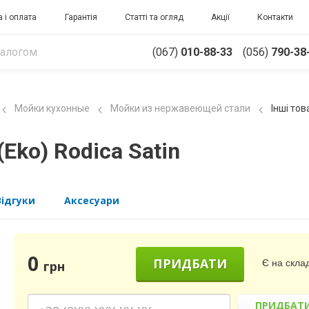
 і оплата
Гарантія
Статті та огляд
Акції
Контакти
(067)
010-88-33
(056)
790-38
Мойки кухонные
Мойки из нержавеющей стали
Інші то
(Eko) Rodica Satin
Відгуки
Аксесуари
0
ПРИДБАТИ
Є на склад
грн
ПРИДБАТ