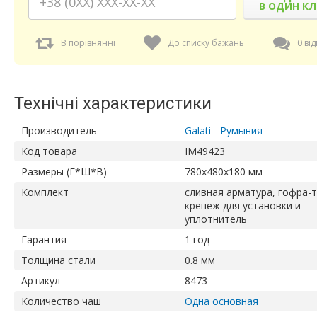
В ОДИН КЛ
В порівнянні
До списку бажань
0 від
Технічні характеристики
Производитель
Galati - Румыния
Код товара
IM49423
Размеры (Г*Ш*В)
780х480х180 мм
Комплект
сливная арматура, гофра-т
крепеж для установки и
уплотнитель
Гарантия
1 год
Толщина стали
0.8 мм
Артикул
8473
Количество чаш
Одна основная