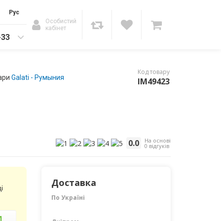
Рус
Особистий
кабінет
-33
Код товару
вари
Galati - Румыния
IM49423
На основі
0.0
0 відгуків
Доставка
і
По Україні
И