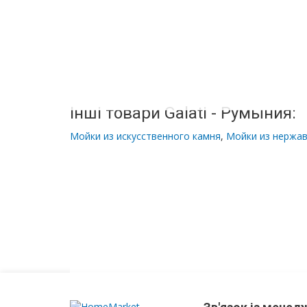
З
корзиною
для
білизни
Комоди
Інші товари Galati - Румыния:
у
ванну
Мойки из искусственного камня
,
Мойки из нержа
Підвісні
шафи
Комплектуючі
для
меблів