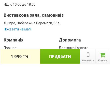
НД: с 10:00 до 18:00
Виставкова зала, самовивіз
Дніпро, Набережна Перемоги, 86а
Показати на мапі
Компанія
Допомога
Про нас
Доставка і оплата
Контакти
Гарантії
1 999
ПРИДБАТИ
ГРН
співробітництво
Контакти
Кошик
Публічна оферта
КАТАЛОГ ТОВАРІВ
назад
Інформація
Акції
Новини та статті
Підпишіться на акції, новини та спецпропозиції