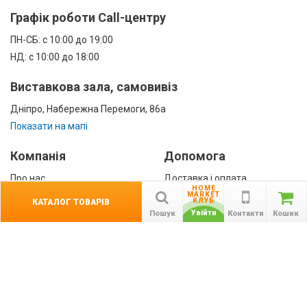
Графік роботи Call-центру
ПН-СБ: с 10:00 до 19:00
НД: с 10:00 до 18:00
Виставкова зала, самовивіз
Дніпро, Набережна Перемоги, 86а
Показати на мапі
Компанія
Допомога
Про нас
Доставка і оплата
HOME
Контакти
Гарантії
MARKET
КЛУБ
КАТАЛОГ ТОВАРІВ
співробітництво
Увійти
Пошук
Контакти
Кошик
Публічна оферта
КАТАЛОГ ТОВАРІВ
назад
Інформація
Акції
Новини та статті