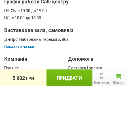
Графік роботи Call-центру
ПН-СБ: с 10:00 до 19:00
НД: с 10:00 до 18:00
Виставкова зала, самовивіз
Дніпро, Набережна Перемоги, 86а
Показати на мапі
Компанія
Допомога
Про нас
Доставка і оплата
Контакти
Гарантії
5 602
ПРИДБАТИ
ГРН
співробітництво
Контакти
Кошик
Публічна оферта
КАТАЛОГ ТОВАРІВ
назад
Інформація
Акції
Новини та статті