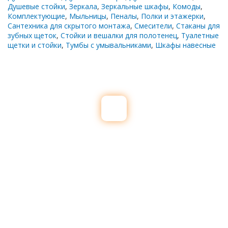
Душевые стойки
,
Зеркала
,
Зеркальные шкафы
,
Комоды
,
Комплектующие
,
Мыльницы
,
Пеналы
,
Полки и этажерки
,
Сантехника для скрытого монтажа
,
Смесители
,
Стаканы для
зубных щеток
,
Стойки и вешалки для полотенец
,
Туалетные
щетки и стойки
,
Тумбы с умывальниками
,
Шкафы навесные