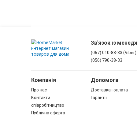
З
корзиною
для
білизни
Зв'язок із мене
Комоди
у
(067) 010-88-33 (Viber)
ванну
(056) 790-38-33
Підвісні
Компанія
Допомога
шафи
Про нас
Доставка і оплата
Комплектуючі
Контакти
Гарантії
для
співробітництво
меблів
Публічна оферта