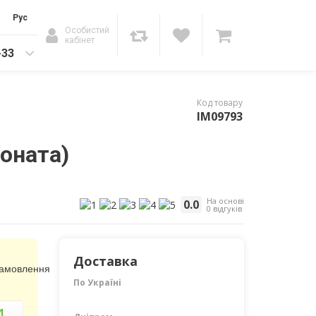
Рус
Особистий
кабінет
-33
Код товару
IM09793
Соната)
На основі
0.0
0 відгуків
Доставка
замовлення
По Україні
И