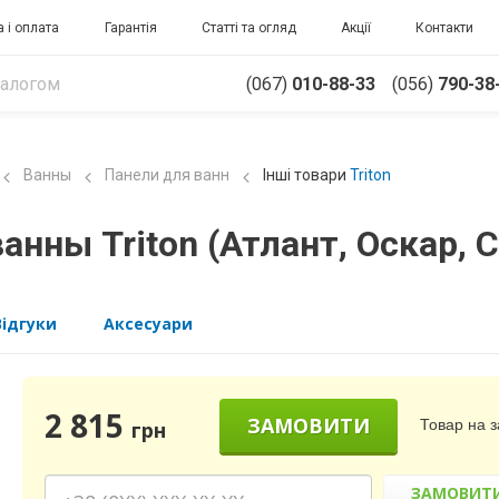
 і оплата
Гарантія
Статті та огляд
Акції
Контакти
(067)
010-88-33
(056)
790-38
Ванны
Панели для ванн
Інші товари
Triton
анны Triton (Атлант, Оскар, 
Відгуки
Аксесуари
2 815
ЗАМОВИТИ
Товар на 
грн
ЗАМОВИТ