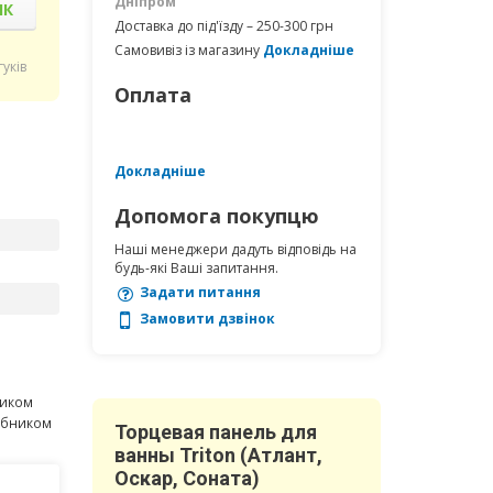
Дніпром
ІК
Доставка до під'їзду – 250-300 грн
Самовивіз із магазину
Докладніше
гуків
Оплата
Докладніше
Допомога покупцю
Наші менеджери дадуть відповідь на
будь-які Ваші запитання.
Задати питання
Замовити дзвінок
ником
робником
Торцевая панель для
ванны Triton (Атлант,
Оскар, Соната)