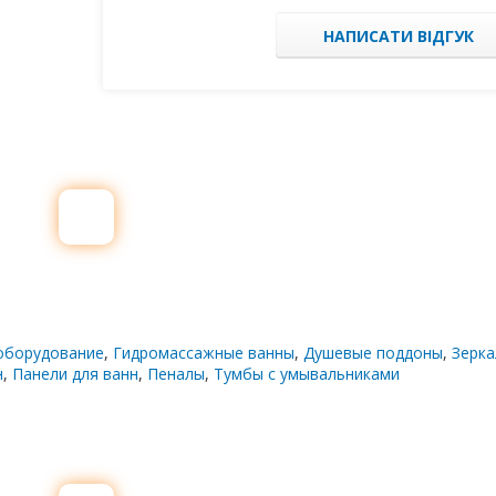
НАПИСАТИ ВІДГУК
оборудование
,
Гидромассажные ванны
,
Душевые поддоны
,
Зерк
н
,
Панели для ванн
,
Пеналы
,
Тумбы с умывальниками