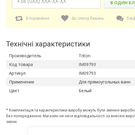
В ОДИН КЛ
В порівнянні
До списку бажань
0 від
Технічні характеристики
Производитель
Triton
Код товара
IM09793
Артикул
IM09793
Применение
Для прямоугольных ванн
Цвет
Белый
* Комплектація та характеристики виробу можуть бути змінені вироб
без попередження. Магазин не несе відповідальності за внесені ви
зміни.