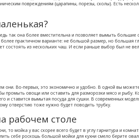
аническим повреждениям (царапины, порезы, сколы). Есть неско
маленькая?
ведь так она более вместительна и позволяет вымыть большие с
а более практичном варианте: не большой размер, но большая г
 состоять из нескольких чаш. И если раньше выбор был не вел
ем они. Во-первых, это экономично и удобно. В одной вы можете
обы промыть овощи или оставить для разморозки мясо и рыбу. 
его и ставится вымытая посуда для сушки. В современных модел
тому отверстию тоже нужно будет поводить трубку.
а рабочем столе
и, то мойка у вас скорее всего будет в углу гарнитура и комна
олить себе роскошь большой мойки для кухни смело берите овал