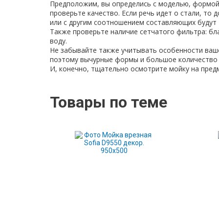
Предположим, вы определись с моделью, формой 
для
очистки
ванни
Круглі
проверьте качество. Если речь идет о стали, то
біде
дзеркала
или с другим соотношением составляющих будут «
Карнизи
Кнопки
Также проверьте наличие сетчатого фильтра: б
для
Різьбові
для
воду.
душового
інсталяцій
з'єднання
Не забывайте также учитывать особенности вашей
Дзеркальні
піддону
поэтому вычурные формы и большое количество 
шафи
Соединения
Тримачі
И, конечно, тщательно осмотрите мойку на предм
1/2"
та
З
(пол
вішалки
підсвічуванням
дюйма)
для
Товары по теме
Без
рушників
Соединения
підсвічування
3/4"
Тримачі
(три
туалетного
четверти
паперу
Пенали
дюйма)
Поручні
Пенали
Соединения
для
підлогові
1"
ванної
(один
Пенали
дюйм)
підвісні
Косметичні
Пенали
дзеркала
кутові