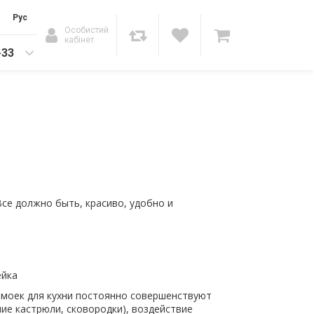
Рус
Особистий
кабінет
-33
Все должно быть, красиво, удобно и
и моек для кухни постоянно совершенствуют
ие кастрюли, сковородки), воздействие