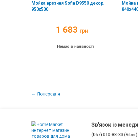
Мойка врезная Sofia D9550 декор.
Мойка к
З
950х500
840х440
корзиною
для
білизни
1 683
грн
Комоди
Немає в наявності
у
ванну
Підвісні
шафи
← Попередня
Комплектуючі
для
меблів
Зв'язок із мене
(067) 010-88-33 (Viber)