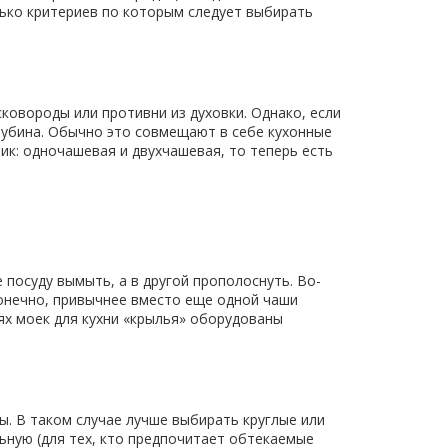
лько критериев по которым следует выбирать
ковороды или противни из духовки. Однако, если
лубина. Обычно это совмещают в себе кухонные
ик: одночашевая и двухчашевая, то теперь есть
 посуду вымыть, а в другой прополоснуть. Во-
Конечно, привычнее вместо еще одной чаши
ях моек для кухни «крылья» оборудованы
ты. В таком случае лучше выбирать круглые или
ьную (для тех, кто предпочитает обтекаемые