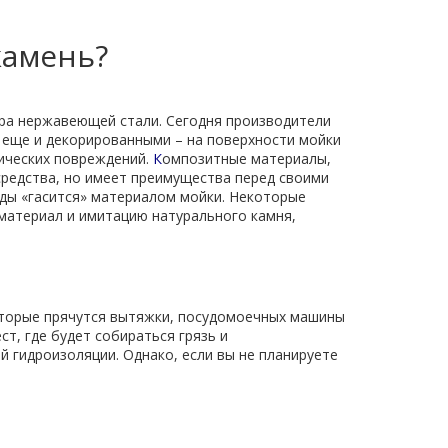
камень?
эра нержавеющей стали. Сегодня производители
 еще и декорированными – на поверхности мойки
нических повреждений.
К
омпозитные материалы,
средства, но имеет преимущества перед своими
оды «гасится» материалом мойки. Некоторые
 материал и имитацию натурального камня,
оторые прячутся вытяжки, посудомоечных машины
ст, где будет собираться грязь и
й гидроизоляции. Однако, если вы не планируете
.