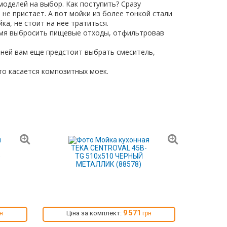
оделей на выбор. Как поступить? Сразу
 не пристает. А вот мойки из более тонкой стали
ка, не стоит на нее тратиться.
ремя выбросить пищевые отходы, отфильтровав
 ней вам еще предстоит выбрать смеситель,
то касается композитных моек.
9 571
Ціна за комплект:
рн
грн