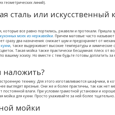
х геометрических линий).
я сталь или искусственный 
и, которые все равно портились, ржавели и протекали. Пришла 
кухонных моек из нержавейки
. Причем матовые часто называют
ет сразу два назначения: снижает шум и предохраняет от меха
 кухни
, также выдерживает высокие температуры и химические 
сцветок. Такая мойка также практически бесшумная: плеск от в
о вашему эскизу. Но вместе с тем будьте готовы доплатить за
и наложить?
встроенную технику. Для этого изготавливаются шкафчики, в к
нее выглядят врезные. Они же и более практичны, так как нет ме
т постоянной влаги. При условии грамотной установки и хороше
ая мойка для кухни. Просто ухаживайте за ней более тщательно
нной мойки