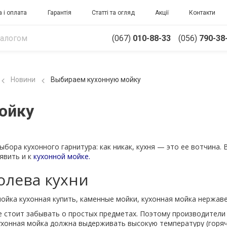
 і оплата
Гарантія
Статті та огляд
Акції
Контакти
(067)
010-88-33
(056)
790-38
Новини
Выбираем кухонную мойку
ойку
бора кухонного гарнитура: как никак, кухня — это ее вотчина. 
явить и к
кухонной мойке.
олева кухни
не стоит забывать о простых предметах. Поэтому производител
хонная мойка должна выдерживать высокую температуру (горяч