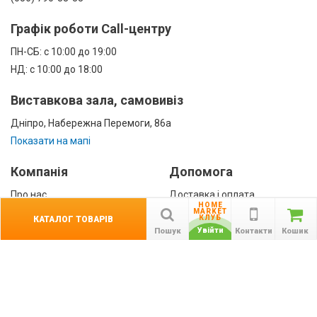
Графік роботи Call-центру
ПН-СБ: с 10:00 до 19:00
НД: с 10:00 до 18:00
Виставкова зала, самовивіз
Дніпро, Набережна Перемоги, 86а
Показати на мапі
Компанія
Допомога
Про нас
Доставка і оплата
HOME
Контакти
Гарантії
MARKET
КЛУБ
КАТАЛОГ ТОВАРІВ
співробітництво
Увійти
Пошук
Контакти
Кошик
Публічна оферта
КАТАЛОГ ТОВАРІВ
назад
Інформація
Акції