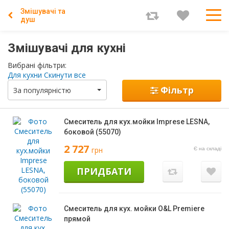
Змішувачі та
душ
Змішувачі для кухні
Вибрані фільтри:
Для кухни
Скинути все
Фільтр
За популярністю
Смеситель для кух.мойки Imprese LESNA,
боковой (55070)
2 727
грн
Є на складі
ПРИДБАТИ
Смеситель для кух. мойки O&L Premiere
прямой