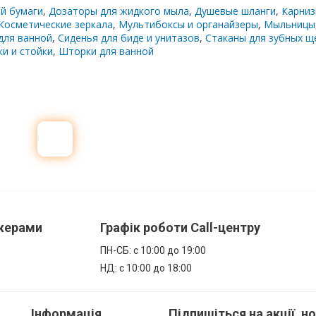
й бумаги
,
Дозаторы для жидкого мыла
,
Душевые шланги
,
Карниз
Косметические зеркала
,
Мультибоксы и органайзеры
,
Мыльницы
для ванной
,
Сиденья для биде и унитазов
,
Стаканы для зубных щ
и и стойки
,
Шторки для ванной
джерами
Графік роботи Call-центру
ПН-СБ: с 10:00 до 19:00
НД: с 10:00 до 18:00
Інформація
Підпишіться на акції, н