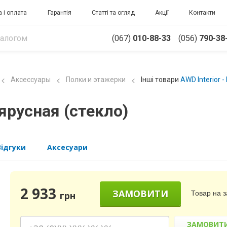
 і оплата
Гарантія
Статті та огляд
Акції
Контакти
(067)
010-88-33
(056)
790-38
Аксессуары
Полки и этажерки
Інші товари
AWD Interior 
ярусная (стекло)
Відгуки
Аксесуари
2 933
ЗАМОВИТИ
Товар на 
грн
ЗАМОВИТ