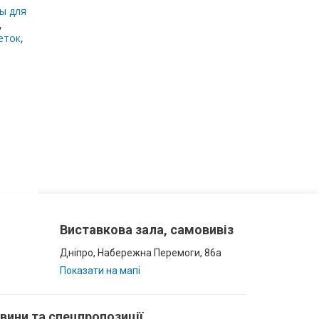
ы для
,
еток
,
Виставкова зала, самовивіз
Дніпро, Набережна Перемоги, 86а
Показати на мапі
овини та спецпропозиції