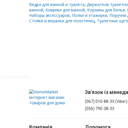
Ведра для ванной и туалета
,
Держатели туалетно
З
ванной
,
Коврики для ванной
,
Корзины для белья
,
корзиною
Наборы аксессуаров
,
Полки и этажерки
,
Поручни 
для
Стойки и вешалки для полотенец
,
Туалетные щетк
білизни
Комоди
у
ванну
Підвісні
шафи
Комплектуючі
Зв'язок із мене
для
меблів
(067) 010-88-33 (Viber)
(056) 790-38-33
Компанія
Допомога