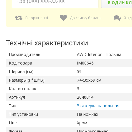
В ОДИН КЛ
В порівнянні
До списку бажань
0 від
Технічні характеристики
Производитель
AWD Interior - Польша
Код товара
IM00646
Ширина (см)
59
Размеры (Г*Ш*В)
74х35х59 см
Кол-во полок
3
Артикул
2040014
Тип
Этажерка напольная
Тип установки
На ножках
Цвет
Хром
Форма
Прямоугольная