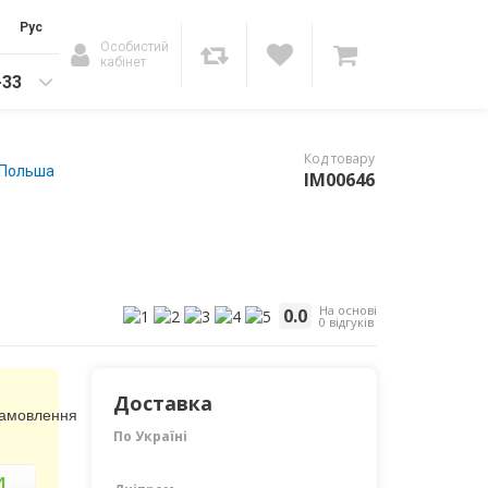
Рус
Особистий
кабінет
-33
Код товару
- Польша
IM00646
На основі
0.0
0 відгуків
Доставка
замовлення
По Україні
И