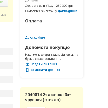
Дніпром
ІК
Доставка до під'їзду – 250-300 грн
Самовивіз із магазину
Докладніше
гуків
Оплата
Докладніше
Допомога покупцю
Наші менеджери дадуть відповідь на
будь-які Ваші запитання.
Задати питання
Замовити дзвінок
2040014 Этажерка 3х-
ярусная (стекло)