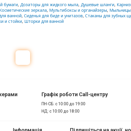
й бумаги
,
Дозаторы для жидкого мыла
,
Душевые шланги
,
Карниз
Косметические зеркала
,
Мультибоксы и органайзеры
,
Мыльницы
для ванной
,
Сиденья для биде и унитазов
,
Стаканы для зубных щ
и и стойки
,
Шторки для ванной
джерами
Графік роботи Call-центру
ПН-СБ: с 10:00 до 19:00
НД: с 10:00 до 18:00
Інформація
Підпишіться на акції, н