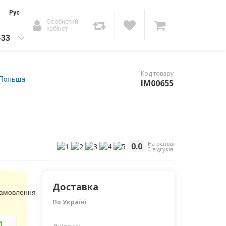
Рус
Особистий
кабінет
-33
Код товару
- Польша
IM00655
На основі
0.0
0 відгуків
Доставка
замовлення
По Україні
И