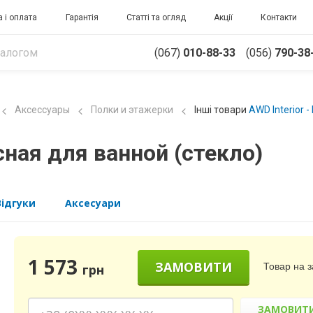
 і оплата
Гарантія
Статті та огляд
Акції
Контакти
(067)
010-88-33
(056)
790-38
Аксессуары
Полки и этажерки
Інші товари
AWD Interior 
ная для ванной (стекло)
Відгуки
Аксесуари
1 573
ЗАМОВИТИ
Товар на 
грн
ЗАМОВИТ