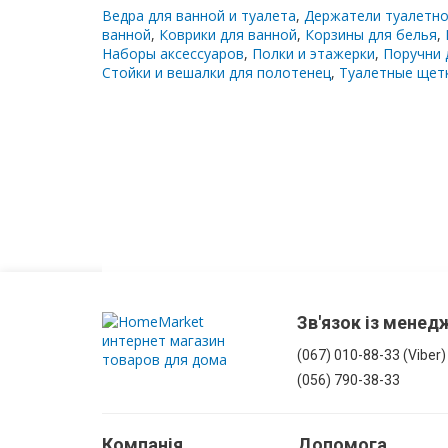
Ведра для ванной и туалета
,
Держатели туалетно
З
ванной
,
Коврики для ванной
,
Корзины для белья
,
корзиною
Наборы аксессуаров
,
Полки и этажерки
,
Поручни 
для
Стойки и вешалки для полотенец
,
Туалетные щетк
білизни
Комоди
у
ванну
Підвісні
шафи
Комплектуючі
Зв'язок із мене
для
меблів
(067) 010-88-33 (Viber)
(056) 790-38-33
Компанія
Допомога