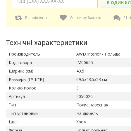
В ОДИН КЛ
В порівнянні
До списку бажань
21 в
Технічні характеристики
Производитель
AWD Interior - Польша
Код товара
IM00655
Ширина (см)
43.5
Размеры (Г*Ш*В)
69.5х43.5х23 см
Кол-во полок
3
Артикул
2050026
Тип
Полка навесная
Тип установки
На дюбель
Цвет
Хром
Форма
Прямоугольная