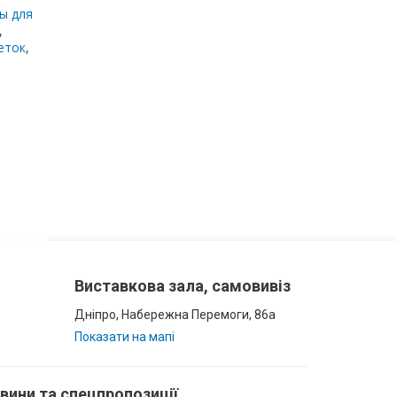
ы для
,
еток
,
Виставкова зала, самовивіз
Дніпро, Набережна Перемоги, 86а
Показати на мапі
овини та спецпропозиції