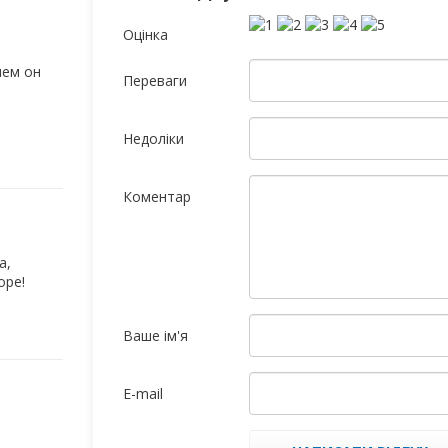
Оцінка
нем он
Переваги
Недоліки
Коментар
а,
оре!
Ваше ім'я
E-mail