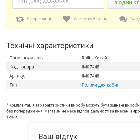
В ОДИН КЛ
В порівнянні
До списку бажань
24 ві
Технічні характеристики
Производитель
Rolli - Китай
Код товара
IM07448
Артикул
IM07448
Тип
Ролики для кабин
* Комплектація та характеристики виробу можуть бути змінені вироб
без попередження. Магазин не несе відповідальності за внесені ви
зміни.
Ваш відгук