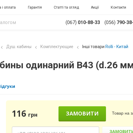
 і оплата
Гарантія
Статті та огляд
Акції
Контакти
(067)
010-88-33
(056)
790-38
Душ. кабины
Комплектующие
Інші товари
Rolli - Китай
бины одинарний В43 (d.26 м
Відгуки
116
ЗАМОВИТИ
Товар на 
грн
ЗАМОВИТ