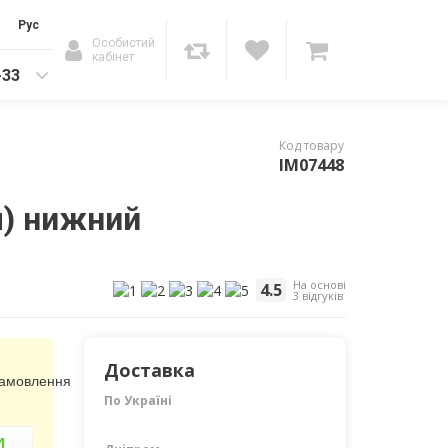
Рус
Особистий
кабінет
-33
Код товару
IM07448
м) нижний
На основі
4.5
3 відгуків
Доставка
замовлення
По Україні
И