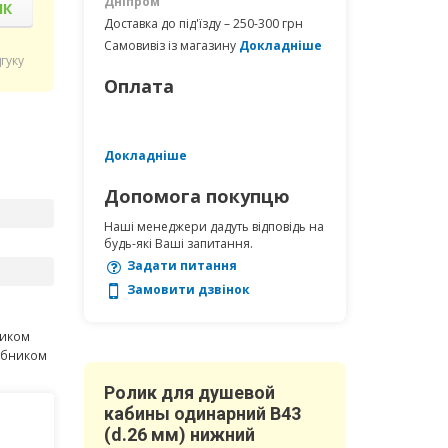
Дніпром
ІК
Доставка до під'їзду – 250-300 грн
Самовивіз із магазину
Докладніше
дгуку
Оплата
Докладніше
Допомога покупцю
Наші менеджери дадуть відповідь на
будь-які Ваші запитання.
Задати питання
Замовити дзвінок
ником
робником
Ролик для душевой
кабины одинарний В43
(d.26 мм) нижний