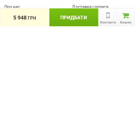
Про нас
Доставка і оплата
Контакти
Гарантії
5 948
ПРИДБАТИ
ГРН
співробітництво
Контакти
Кошик
Публічна оферта
КАТАЛОГ ТОВАРІВ
назад
Інформація
Акції
Новини та статті
Підпишіться на акції, новини та спецпропозиції
ПІДПИСАТИСЯ
Ми в соціальних мережах: