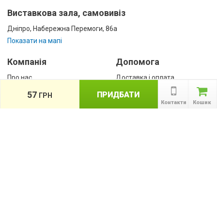
Виставкова зала, самовивіз
Дніпро, Набережна Перемоги, 86а
Показати на мапі
Компанія
Допомога
Про нас
Доставка і оплата
Контакти
Гарантії
57
ПРИДБАТИ
ГРН
співробітництво
Контакти
Кошик
Публічна оферта
КАТАЛОГ ТОВАРІВ
назад
Інформація
Акції
Новини та статті
Підпишіться на акції, новини та спецпропозиції