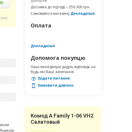
Дніпром
ІК
Доставка до під'їзду – 250-300 грн
Самовивіз із магазину
Докладніше
гуків
Оплата
Докладніше
Допомога покупцю
Наші менеджери дадуть відповідь на
будь-які Ваші запитання.
Задати питання
Замовити дзвінок
Комод A Family 1-06 VН2
Салатовый
ником
робником