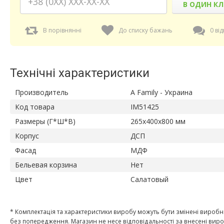
В ОДИН КЛ
В порівнянні
До списку бажань
0 від
Технічні характеристики
Производитель
A Family - Украина
Код товара
IM51425
Размеры (Г*Ш*В)
265х400х800 мм
Корпус
ДСП
Фасад
МДФ
Бельевая корзина
Нет
Цвет
Салатовый
* Комплектація та характеристики виробу можуть бути змінені вироб
без попередження. Магазин не несе відповідальності за внесені ви