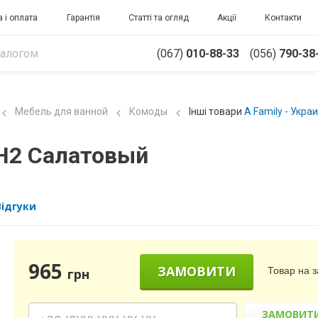
 і оплата
Гарантія
Статті та огляд
Акції
Контакти
(067)
010-88-33
(056)
790-38
Мебель для ванной
Комоды
Інші товари
A Family - Укра
VН2 Салатовый
Відгуки
965
ЗАМОВИТИ
Товар на 
грн
ЗАМОВИТ