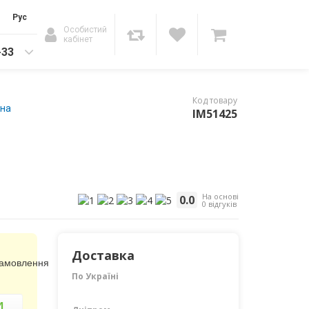
Рус
Особистий
кабінет
-33
Код товару
ина
IM51425
На основі
0.0
0 відгуків
Доставка
замовлення
По Україні
И