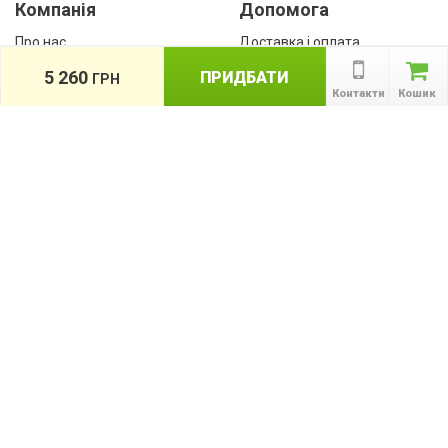
Компанія
Допомога
Про нас
Доставка і оплата
Контакти
Гарантії
5 260
ПРИДБАТИ
ГРН
співробітництво
Контакти
Кошик
Публічна оферта
КАТАЛОГ ТОВАРІВ
назад
Інформація
Акції
Новини та статті
Підпишіться на акції, новини та спецпропозиції
ПІДПИСАТИСЯ
Ми в соціальних мережах: