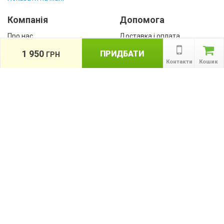
Компанія
Допомога
Про нас
Доставка і оплата
Контакти
Гарантії
1 950
ПРИДБАТИ
ГРН
співробітництво
Контакти
Кошик
Публічна оферта
КАТАЛОГ ТОВАРІВ
назад
Інформація
Акції
Новини та статті
Підпишіться на акції, новини та спецпропозиції
ПІДПИСАТИСЯ
Ми в соціальних мережах: