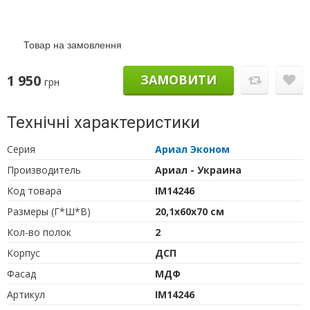
Товар на замовлення
1 950
ЗАМОВИТИ
грн
Технічні характеристики
Серия
Ариал Эконом
Производитель
Ариал - Украина
Код товара
IM14246
Размеры (Г*Ш*В)
20,1х60х70 см
Кол-во полок
2
Корпус
ДСП
Фасад
МДФ
Артикул
IM14246