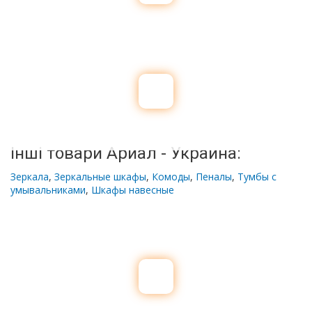
Інші товари Ариал - Украина:
Зеркала
,
Зеркальные шкафы
,
Комоды
,
Пеналы
,
Тумбы с
умывальниками
,
Шкафы навесные