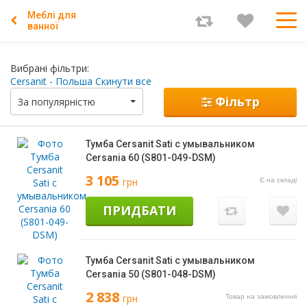
Меблі для
ванної
Вибрані фільтри:
Cersanit - Польша
Скинути все
Фільтр
За популярністю
Тумба Cersanit Sati с умывальником
Cersania 60 (S801-049-DSM)
3 105
грн
Є на складі
ПРИДБАТИ
Тумба Cersanit Sati с умывальником
Cersania 50 (S801-048-DSM)
2 838
грн
Товар на замовлення