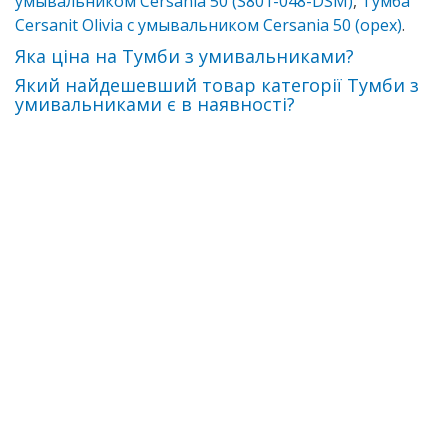
умывальником Cersania 50 (S801-048-DSM)
,
Тумба
Cersanit Olivia с умывальником Cersania 50 (орех)
.
Яка ціна на Тумби з умивальниками?
Який найдешевший товар категорії Тумби з
умивальниками є в наявності?