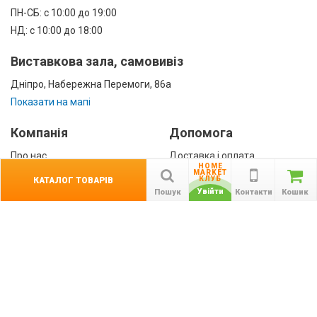
ПН-СБ: с 10:00 до 19:00
НД: с 10:00 до 18:00
Виставкова зала, самовивіз
Дніпро, Набережна Перемоги, 86а
Показати на мапі
Компанія
Допомога
Про нас
Доставка і оплата
HOME
Контакти
Гарантії
MARKET
КЛУБ
КАТАЛОГ ТОВАРІВ
співробітництво
Увійти
Пошук
Контакти
Кошик
Публічна оферта
КАТАЛОГ ТОВАРІВ
назад
Інформація
Акції
Новини та статті
Підпишіться на акції, новини та спецпропозиції