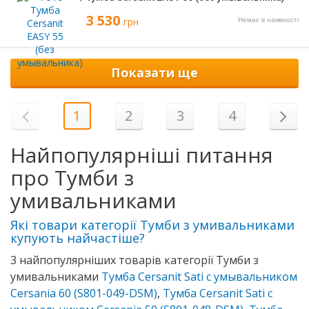
3 530
грн
Немає в наявності
Показати ще
1
2
3
4
Найпопулярніші питання
про Тумби з
умивальниками
Які товари категорії Тумби з умивальниками
купують найчастіше?
3 найпопулярніших товарів категорії Тумби з
умивальниками
Тумба Cersanit Sati с умывальником
Cersania 60 (S801-049-DSM)
,
Тумба Cersanit Sati с