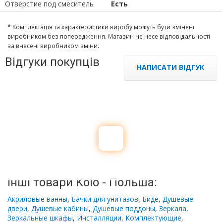
Отверстие под смеситель
Есть
* Комплектація та характеристики виробу можуть бути змінені
виробником без попередження. Магазин не несе відповідальності
за внесені виробником зміни.
Відгуки покупців
НАПИСАТИ ВІДГУК
Інші товари Kolo - Польша:
Акриловые ванны
,
Бачки для унитазов
,
Биде
,
Душевые
двери
,
Душевые кабины
,
Душевые поддоны
,
Зеркала
,
Зеркальные шкафы
,
Инсталляции
,
Комплектующие
,