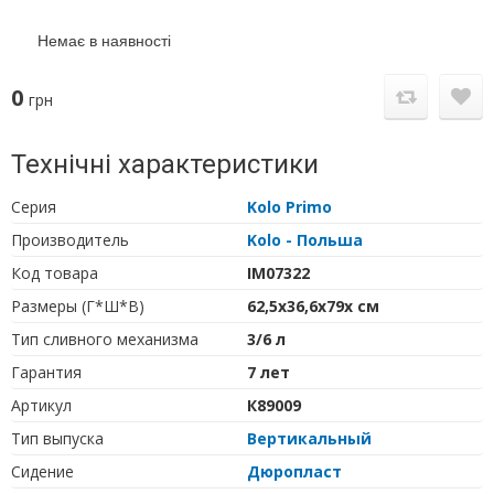
Немає в наявності
0
грн
Технічні характеристики
Серия
Kolo Primo
Производитель
Kolo - Польша
Код товара
IM07322
Размеры (Г*Ш*В)
62,5х36,6х79х см
Тип сливного механизма
3/6 л
Гарантия
7 лет
Артикул
К89009
Тип выпуска
Вертикальный
Сидение
Дюропласт