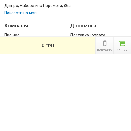
Дніпро, Набережна Перемоги, 86а
Показати на мапі
Компанія
Допомога
Про нас
Доставка і оплата
Контакти
Гарантії
0
ГРН
співробітництво
Контакти
Кошик
Публічна оферта
КАТАЛОГ ТОВАРІВ
назад
Інформація
Акції
Новини та статті
Підпишіться на акції, новини та спецпропозиції
ПІДПИСАТИСЯ