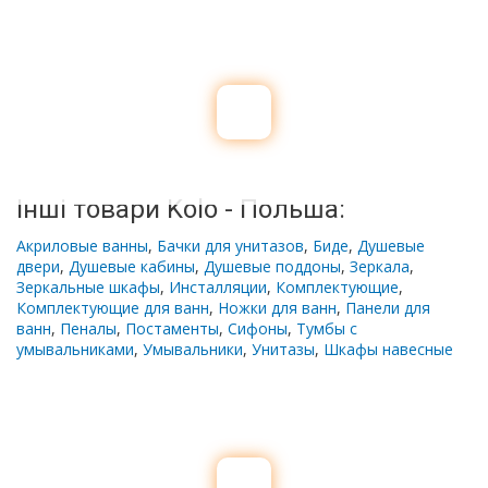
Інші товари Kolo - Польша:
Акриловые ванны
,
Бачки для унитазов
,
Биде
,
Душевые
двери
,
Душевые кабины
,
Душевые поддоны
,
Зеркала
,
Зеркальные шкафы
,
Инсталляции
,
Комплектующие
,
Комплектующие для ванн
,
Ножки для ванн
,
Панели для
ванн
,
Пеналы
,
Постаменты
,
Сифоны
,
Тумбы с
умывальниками
,
Умывальники
,
Унитазы
,
Шкафы навесные