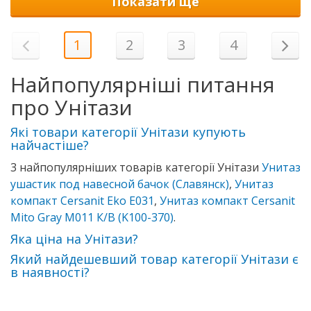
Показати ще
1
2
3
4
Найпопулярніші питання
про Унітази
Які товари категорії Унітази купують
найчастіше?
3 найпопулярніших товарів категорії Унітази
Унитаз
ушастик под навесной бачок (Славянск)
,
Унитаз
компакт Cersanit Eko Е031
,
Унитаз компакт Cersanit
Mito Gray M011 К/В (K100-370)
.
Яка ціна на Унітази?
Який найдешевший товар категорії Унітази є
в наявності?