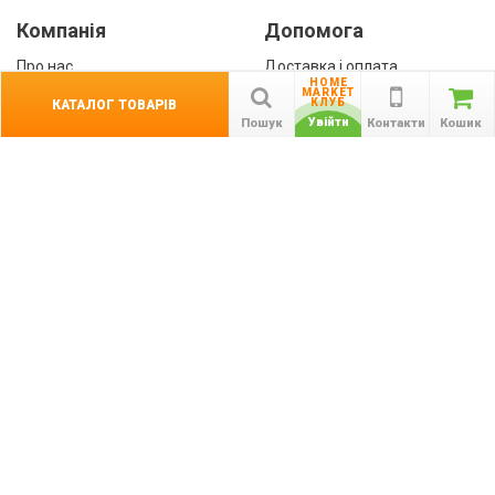
Компанія
Допомога
Про нас
Доставка і оплата
HOME
Контакти
Гарантії
MARKET
КЛУБ
КАТАЛОГ ТОВАРІВ
співробітництво
Увійти
Пошук
Контакти
Кошик
Публічна оферта
КАТАЛОГ ТОВАРІВ
назад
Інформація
Акції
Новини та статті
Підпишіться на акції, новини та спецпропозиції
ПІДПИСАТИСЯ
Ми в соціальних мережах: