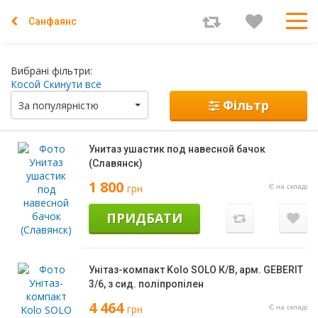
Санфаянс
Вибрані фільтри:
Косой
Скинути все
Фільтр
За популярністю
Унитаз ушастик под навесной бачок
(Славянск)
1 800
грн
Є на складі
ПРИДБАТИ
Унітаз-компакт Kolo SOLO К/В, арм. GEBERIT
3/6, з сид. поліпропілен
4 464
грн
Є на складі