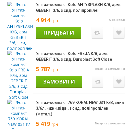
Унітаз-компакт Kolo ANTYSPLASH К/В, арм.
GEBERIT 3/6, з сид. поліпропілен
4 914
грн
Є на складі
ПРИДБАТИ
Унітаз-компакт Kolo FREJA К/В, арм.
GEBERIT 3/6, з сид. Duroplast Soft Сlose
5 787
грн
Товар на замовлення
ЗАМОВИТИ
Унітаз-компакт 769 KORAL NEW 031 К/В, злив
3/6л, нижн.підв., з сид. поліпропілен
(метал.)
5 419
грн
Товар на замовлення