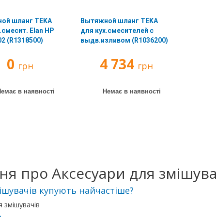
ой шланг TEKA
Вытяжной шланг TEKA
.смесит. Elan HP
для кух.смесителей с
2 (R1318500)
выдв.изливом (R1036200)
0
4 734
грн
грн
емає в наявності
Немає в наявності
я про Аксесуари для змішува
мішувачів купують найчастіше?
я змішувачів