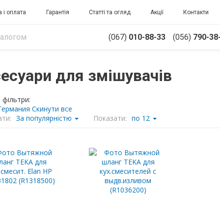
 і оплата
Гарантія
Статті та огляд
Акції
Контакти
(067)
010-88-33
(056)
790-38
есуари для змішувачів
 фільтри:
Германия
Скинути все
ти:
За популярністю
Показати:
по 12