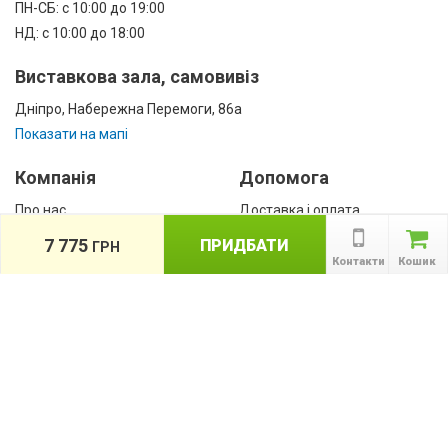
ПН-СБ: с 10:00 до 19:00
НД: с 10:00 до 18:00
Виставкова зала, самовивіз
Дніпро, Набережна Перемоги, 86а
Показати на мапі
Компанія
Допомога
Про нас
Доставка і оплата
Контакти
Гарантії
7 775
ПРИДБАТИ
ГРН
співробітництво
Контакти
Кошик
Публічна оферта
КАТАЛОГ ТОВАРІВ
назад
Інформація
Акції
Новини та статті
Підпишіться на акції, новини та спецпропозиції