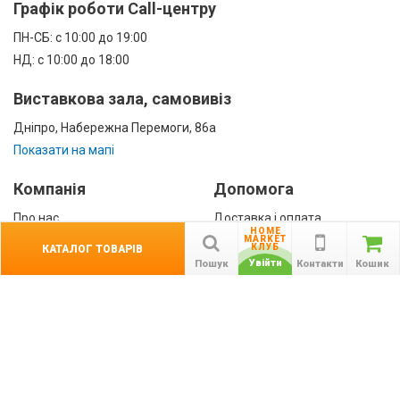
Графік роботи Call-центру
ПН-СБ: с 10:00 до 19:00
НД: с 10:00 до 18:00
Виставкова зала, самовивіз
Дніпро, Набережна Перемоги, 86а
Показати на мапі
Компанія
Допомога
Про нас
Доставка і оплата
HOME
Контакти
Гарантії
MARKET
КЛУБ
КАТАЛОГ ТОВАРІВ
співробітництво
Увійти
Пошук
Контакти
Кошик
Публічна оферта
КАТАЛОГ ТОВАРІВ
назад
Інформація
Акції
Новини та статті