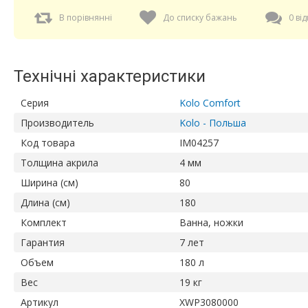
В порівнянні
До списку бажань
0 від
Технічні характеристики
Серия
Kolo Сomfort
Производитель
Kolo - Польша
Код товара
IM04257
Толщина акрила
4 мм
Ширина (см)
80
Длина (см)
180
Комплект
Ванна, ножки
Гарантия
7 лет
Объем
180 л
Вес
19 кг
Артикул
XWP3080000