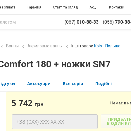
 і оплата
Гарантія
Статті та огляд
Акції
Контакти
(067)
010-88-33
(056)
790-38
Ванны
Акриловые ванны
Інші товари
Kolo - Польша
Comfort 180 + ножки SN7
Відгуки
Аксесуари
Вся серія
Подібні
5 742
Немає в на
грн
ПРИДБАТ
В ОДИН КЛ