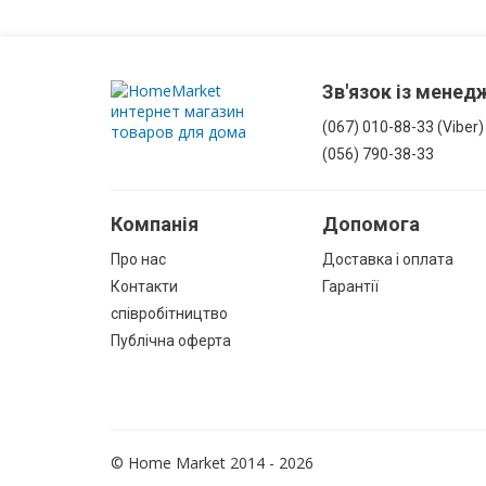
З
корзиною
для
білизни
Зв'язок із мене
(067) 010-88-33 (Viber)
(056) 790-38-33
Комоди
у
ванну
Компанія
Допомога
Про нас
Доставка і оплата
Підвісні
шафи
Контакти
Гарантії
співробітництво
Комплектуючі
Публічна оферта
для
меблів
© Home Market 2014 - 2026