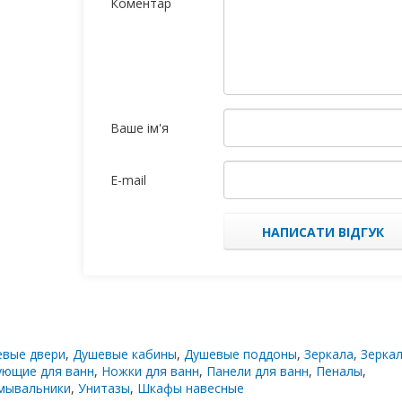
Коментар
Ваше ім'я
E-mail
НАПИСАТИ ВІДГУК
вые двери
,
Душевые кабины
,
Душевые поддоны
,
Зеркала
,
Зерка
ующие для ванн
,
Ножки для ванн
,
Панели для ванн
,
Пеналы
,
мывальники
,
Унитазы
,
Шкафы навесные