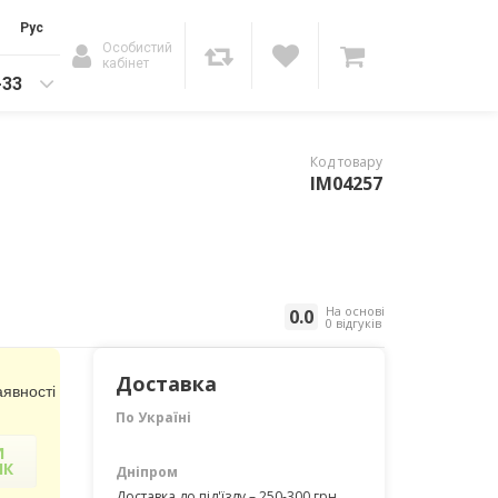
Рус
Особистий
кабінет
-33
Код товару
IM04257
На основі
0.0
0 відгуків
Доставка
явності
По Україні
И
ІК
Дніпром
Доставка до під'їзду – 250-300 грн