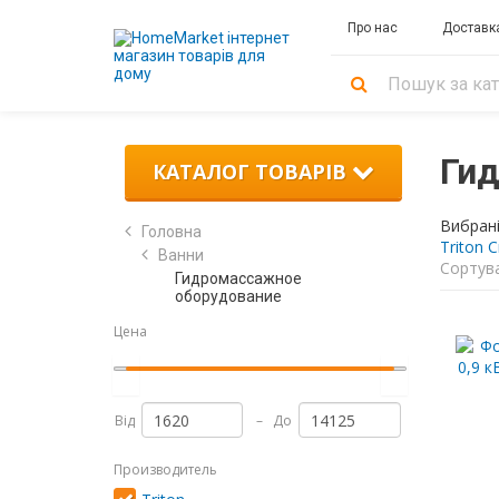
Про нас
Доставка
Ги
КАТАЛОГ ТОВАРІВ
Підбір
Унітази
Тумби
Ванни
Душові
Настільні
Комплектуючі
Змішувачі
Мийки
Опалення
Фільтри
кахлю
з
кабіни
аксесуари
та
зі
зворотного
Унітази-
Сталеві
Змішувачі
Радіатори
Вибрані
Головна
умивальниками
засоби
штучного
осмосу
компакти
ванни
для
Triton
С
Колекції
Асиметричні
Набори
Ванни
Електроконвектори
догляду
каменю
ванни
Сортува
аксесуарів
Тумби
З
Гидромассажное
Унітази
Акрилові
Повний
Напівкруглі
Розширювальні
до
вугільним
оборудование
Зливна
Мийки
підвісні
ванни
Змішувачі
каталог
Мильниці
баки
50
постфільтром
Квадратні
арматура
з
для
Цена
Унітази
Чавунні
см
Склянки
для
однією
кухні
З
Відкриті
без
ванни
для
бачків
чашею
Тумби
мінералізатором
(Walk-
Призначення
бачків
Змішувачі
зубних
та
Сушки
50-
in)
Мийки
для
щіток
пісуарів
З
для
Дачні
Колекції
55
з
Від
–
До
умивальників
біоактиватором
Комплектуючі
унітази
для
см
рушників
Дозатори
Сидіння
двома
Змішувачі
ванної
для
для
чашами
З
Душові
Безободкові
Производитель
Тумби
Електричні
для
рідкого
біде
ультрафіолетовою
Аксесуари
унітази
Колекції
60-
піддони
Мийки
душу