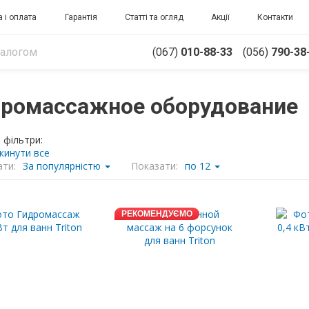
 і оплата
Гарантія
Статті та огляд
Акції
Контакти
(067)
010-88-33
(056)
790-38
дромассажное оборудование
 фільтри:
кинути все
ти:
За популярністю
Показати:
по 12
РЕКОМЕНДУЄМО