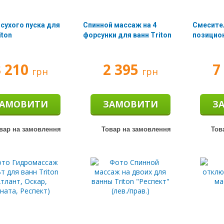
сухого пуска для
Спинной массаж на 4
Смесител
iton
форсунки для ванн Triton
позицион
3 210
2 395
7
грн
грн
АМОВИТИ
ЗАМОВИТИ
З
вар на замовлення
Товар на замовлення
Тов