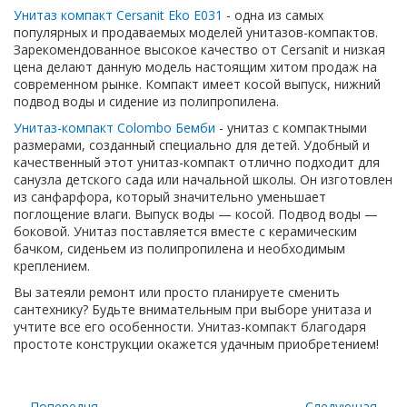
Унитаз компакт Cersanit Eko Е031
- одна из самых
популярных и продаваемых моделей унитазов-компактов.
Зарекомендованное высокое качество от Cersanit и низкая
цена делают данную модель настоящим хитом продаж на
современном рынке. Компакт имеет косой выпуск, нижний
подвод воды и сидение из полипропилена.
Унитаз-компакт Colombo Бемби
- унитаз с компактными
размерами, созданный специально для детей. Удобный и
качественный этот унитаз-компакт отлично подходит для
санузла детского сада или начальной школы. Он изготовлен
из санфарфора, который значительно уменьшает
поглощение влаги. Выпуск воды — косой. Подвод воды —
боковой. Унитаз поставляется вместе с керамическим
бачком, сиденьем из полипропилена и необходимым
креплением.
Вы затеяли ремонт или просто планируете сменить
сантехнику? Будьте внимательным при выборе унитаза и
учтите все его особенности. Унитаз-компакт благодаря
простоте конструкции окажется удачным приобретением!
← Попередня
Следующая →