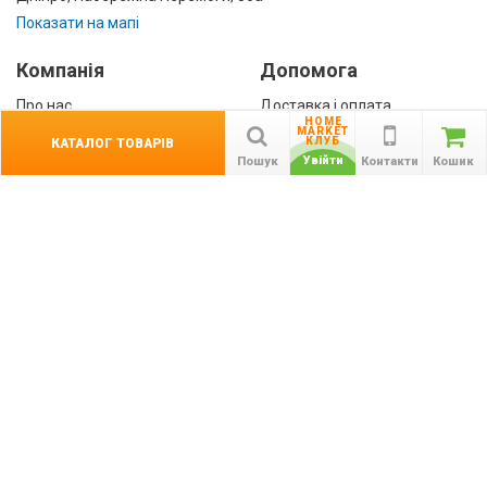
Показати на мапі
Компанія
Допомога
Про нас
Доставка і оплата
HOME
Контакти
Гарантії
MARKET
КЛУБ
КАТАЛОГ ТОВАРІВ
співробітництво
Увійти
Пошук
Контакти
Кошик
Публічна оферта
КАТАЛОГ ТОВАРІВ
назад
Інформація
Акції
Новини та статті
Підпишіться на акції, новини та спецпропозиції
ПІДПИСАТИСЯ