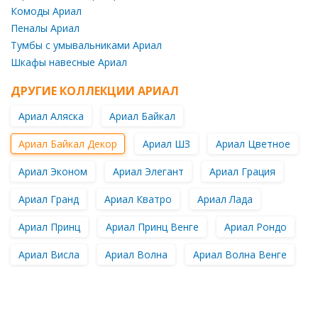
Комоды Ариал
Пеналы Ариал
Тумбы с умывальниками Ариал
Шкафы навесные Ариал
ДРУГИЕ КОЛЛЕКЦИИ АРИАЛ
Ариал Аляска
Ариал Байкал
Ариал Байкал Декор
Ариал ШЗ
Ариал Цветное
Ариал Эконом
Ариал Элегант
Ариал Грация
Ариал Гранд
Ариал Кватро
Ариал Лада
Ариал Принц
Ариал Принц Венге
Ариал Рондо
Ариал Висла
Ариал Волна
Ариал Волна Венге