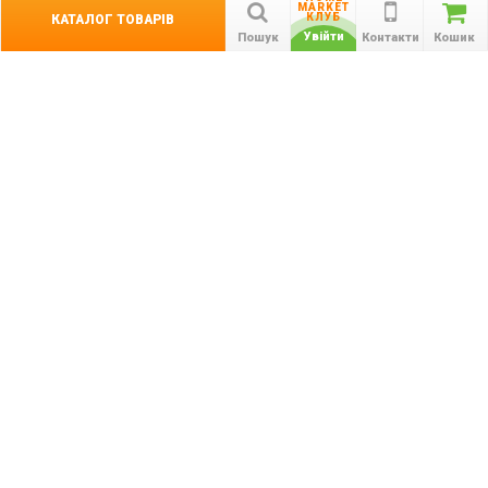
Контакти
Гарантії
MARKET
КЛУБ
КАТАЛОГ ТОВАРІВ
співробітництво
Увійти
Пошук
Контакти
Кошик
Публічна оферта
КАТАЛОГ ТОВАРІВ
назад
Інформація
Акції
Новини та статті
Підпишіться на акції, новини та спецпропозиції
ПІДПИСАТИСЯ
Ми в соціальних мережах: