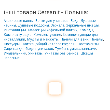
Інші товари Cersanit - Польша:
Акриловые ванны
,
Бачки для унитазов
,
Биде
,
Душевые
кабины
,
Душевые поддоны
,
Зеркала
,
Зеркальные шкафы
,
Инсталляции
,
Коллекции кафельной плитки
,
Комоды
,
Комплектующие
,
Комплектующие
,
Комплектующие для
инсталляций
,
Муфты и манжеты
,
Панели для ванн
,
Пеналы
,
Писсуары
,
Плитка (общий каталог кафеля)
,
Постаменты
,
Сиденья для биде и унитазов
,
Тумбы с умывальниками
,
Умывальники
,
Унитазы
,
Унитазы без бачков
,
Шкафы
навесные