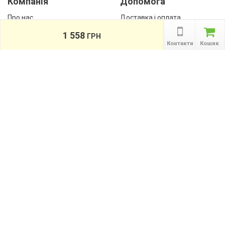
Компанія
Допомога
Про нас
Доставка і оплата
Контакти
Гарантії
1 558
ГРН
співробітництво
Контакти
Кошик
Публічна оферта
КАТАЛОГ ТОВАРІВ
назад
Інформація
Акції
Новини та статті
Підпишіться на акції, новини та спецпропозиції
ПІДПИСАТИСЯ
Ми в соціальних мережах: