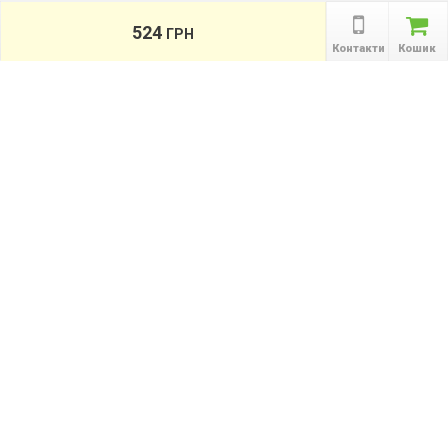
Контакти
Гарантії
524
ГРН
співробітництво
Контакти
Кошик
Публічна оферта
КАТАЛОГ ТОВАРІВ
назад
Інформація
Акції
Новини та статті
Підпишіться на акції, новини та спецпропозиції
ПІДПИСАТИСЯ
Ми в соціальних мережах: