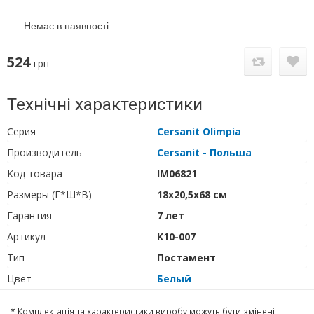
Немає в наявності
524
грн
Технічні характеристики
Серия
Cersanit Olimpia
Производитель
Cersanit - Польша
Код товара
IM06821
Размеры (Г*Ш*В)
18х20,5х68 см
Гарантия
7 лет
Артикул
K10-007
Тип
Постамент
Цвет
Белый
* Комплектація та характеристики виробу можуть бути змінені