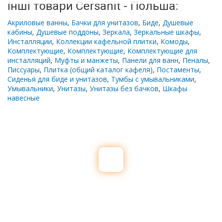
Інші товари Cersanit - Польша:
Акриловые ванны
,
Бачки для унитазов
,
Биде
,
Душевые
кабины
,
Душевые поддоны
,
Зеркала
,
Зеркальные шкафы
,
Инсталляции
,
Коллекции кафельной плитки
,
Комоды
,
Комплектующие
,
Комплектующие
,
Комплектующие для
инсталляций
,
Муфты и манжеты
,
Панели для ванн
,
Пеналы
,
Писсуары
,
Плитка (общий каталог кафеля)
,
Постаменты
,
Сиденья для биде и унитазов
,
Тумбы с умывальниками
,
Умывальники
,
Унитазы
,
Унитазы без бачков
,
Шкафы
навесные