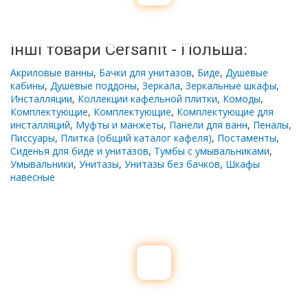
Інші товари Cersanit - Польша:
Акриловые ванны
,
Бачки для унитазов
,
Биде
,
Душевые
кабины
,
Душевые поддоны
,
Зеркала
,
Зеркальные шкафы
,
Инсталляции
,
Коллекции кафельной плитки
,
Комоды
,
Комплектующие
,
Комплектующие
,
Комплектующие для
инсталляций
,
Муфты и манжеты
,
Панели для ванн
,
Пеналы
,
Писсуары
,
Плитка (общий каталог кафеля)
,
Постаменты
,
Сиденья для биде и унитазов
,
Тумбы с умывальниками
,
Умывальники
,
Унитазы
,
Унитазы без бачков
,
Шкафы
навесные