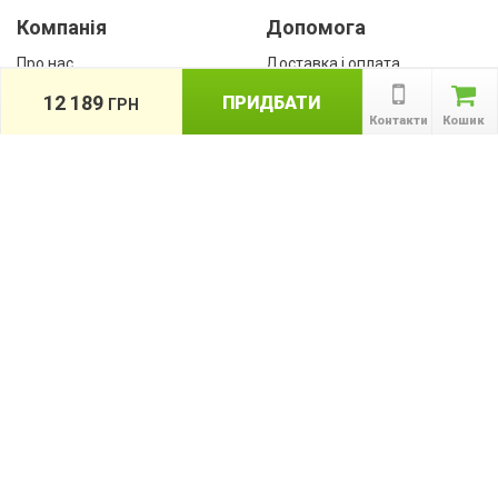
Компанія
Допомога
Про нас
Доставка і оплата
Контакти
Гарантії
12 189
ПРИДБАТИ
ГРН
співробітництво
Контакти
Кошик
Публічна оферта
КАТАЛОГ ТОВАРІВ
назад
Інформація
Акції
Новини та статті
Підпишіться на акції, новини та спецпропозиції
ПІДПИСАТИСЯ
Ми в соціальних мережах: