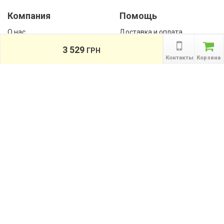
Компания
Помощь
О нас
Доставка и оплата
Контакты
Гарантии
3 529
ГРН
Сотрудничество
Контакты
Корзина
Публичная оферта
КАТАЛОГ
Назад
ТОВАРОВ
Информация
Акции
Новости и статьи
Подпишитесь на акции, новости и
спецпредложения
ПОДПИСАТЬСЯ