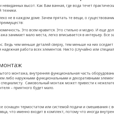
и невиданных высот. Как Вам ванная, где вода течет практическ
 техники.
еко не в каждом доме. Зачем прятать те вещи, о существовании
 преимуществ:
омичность. Это всем нравится. Это стильно и модно. И еще дол
ажа занимает мало места, легко вписывается в интерьер. Все з
с. Ведь чем меньше деталей сверху, тем меньше на них оседает п
надежная работа всех элементов. Никто (случайно или специаль
 монтаж
рытого монтажа, внутренняя функциональная часть оборудован
елем либо наружными функциональными и декоративными элемент
у специалисту. Самовольный монтаж может привести к нежелате
ителя – приятного будет мало.
же оснащен термостатом или системой подачи и смешивания с 
авца, что именно входит в комплект, потому что иногда внутре