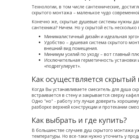
С
Технологии, в том числе сантехнические, достигл
бельевой
скрытого монтажа – маленькое чудо современной
корзиной
Конечно же, скрытые душевые системы нужны дал
сантехника? Ничем. Но у скрытой есть несколько
Комоды
Минималистичный дизайн и идеальная эргон
в
Удобство – душевая система скрытого монт
ванную
внешний вид помещения.
Минимум усилий по уходу – вот главный плю
Исключительная герметичность установки и 
Подвесные
«подрегулирует».
шкафы
Как осуществляется скрытый
Комплектующие
Когда Вы устанавливаете смеситель для душа ск
для
встраивается в стену и закрывается сверху каф
мебели
Одно "но" - работу эту лучше доверить хорошем
разборке верхней конструкции и протекании смес
Как выбрать и где купить?
В большинстве случаев душ скрытого монтажа у
температуры. Но все-таки нужно уточнить у прод