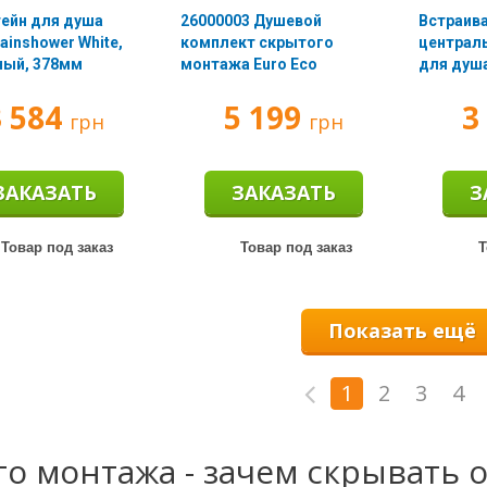
ейн для душа
26000003 Душевой
Встраив
ainshower White,
комплект скрытого
централ
ный, 378мм
монтажа Euro Eco
для душа
S0)
смеситель + Tempesta
3 584
5 199
3
верхний душ
грн
грн
ЗАКАЗАТЬ
ЗАКАЗАТЬ
З
Товар под заказ
Товар под заказ
Т
Показать ещё
1
2
3
4
го монтажа - зачем скрывать 