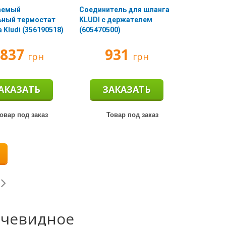
аемый
Соединитель для шланга
ьный термостат
KLUDI с держателем
 Kludi (356190518)
(605470500)
 837
931
грн
грн
АКАЗАТЬ
ЗАКАЗАТЬ
овар под заказ
Товар под заказ
очевидное