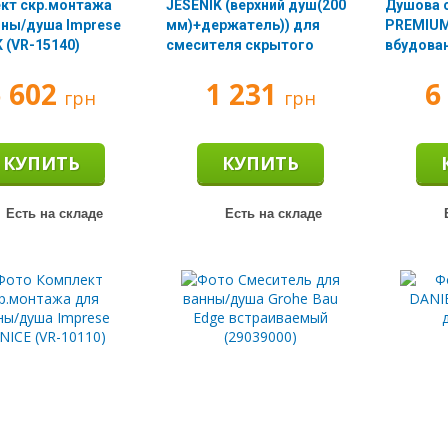
кт скр.монтажа
JESENIK (верхний душ(200
Душова 
нны/душа Imprese
мм)+держатель)) для
PREMIUM
 (VR-15140)
смесителя скрытого
вбудова
монтажа VR-10140(S)
5 602
1 231
6
грн
грн
КУПИТЬ
КУПИТЬ
Есть на складе
Есть на складе
Е