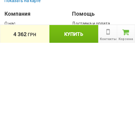
Показать на карте
Компания
Помощь
О нас
Доставка и оплата
Контакты
Гарантии
4 362
КУПИТЬ
ГРН
Сотрудничество
Контакты
Корзина
Публичная оферта
КАТАЛОГ
Назад
ТОВАРОВ
Информация
Акции
Новости и статьи
Подпишитесь на акции, новости и
спецпредложения
ПОДПИСАТЬСЯ