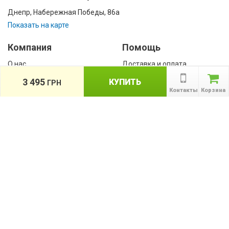
Днепр, Набережная Победы, 86а
Показать на карте
Компания
Помощь
О нас
Доставка и оплата
Контакты
Гарантии
3 495
КУПИТЬ
ГРН
Сотрудничество
Контакты
Корзина
Публичная оферта
КАТАЛОГ
Назад
ТОВАРОВ
Информация
Акции
Новости и статьи
Подпишитесь на акции, новости и
спецпредложения