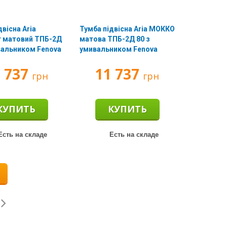
двісна Aria
Тумба підвісна Aria МОККО
т матовий ТПБ-2Д
матова ТПБ-2Д 80 з
вальником Fenova
умивальником Fenova
1 737
11 737
грн
грн
КУПИТЬ
КУПИТЬ
сть на складе
Есть на складе