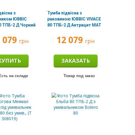
двісна з
Тумба підвісна з
ником ЮВВІС
раковиною ЮВВІС VIVACE
0 ТПБ-2 Д Чорний
80 ТПБ-2 Д Антрацит МАТ
2 079
12 079
грн
грн
КУПИТЬ
ЗАКАЗАТЬ
сть на складе
Товар под заказ