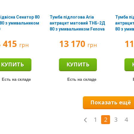
ідвісна Сенатор 80
Тумба підлогова Aria
Тумба пі
 80 з умивальником
антрацит матовий ТНБ-2Д
антраци
0
80 з умивальником Fenova
80 з уми
8 415
13 170
1
грн
грн
КУПИТЬ
КУПИТЬ
Есть на складе
Есть на складе
Е
Показать ещё
1
2
3
4