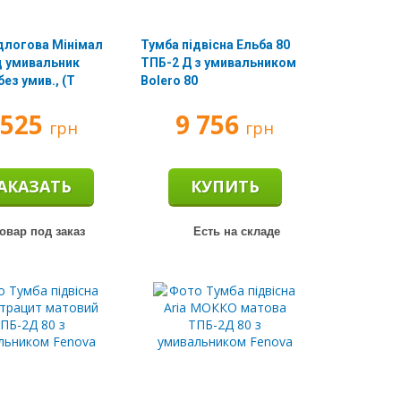
длогова Мінімал
Тумба підвісна Ельба 80
ід умивальник
ТПБ-2 Д з умивальником
без умив., (Т
Bolero 80
 525
9 756
грн
грн
АКАЗАТЬ
КУПИТЬ
овар под заказ
Есть на складе