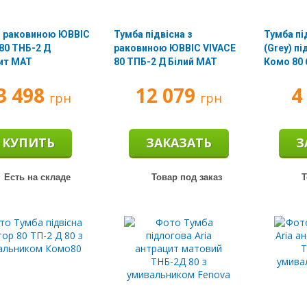
з раковиною ЮВВІС
Тумба підвісна з
Тумба пі
80 ТНБ-2 Д
раковиною ЮВВІС VIVACE
(Grey) п
ит МАТ
80 ТПБ-2 Д Білий МАТ
Комо 80 
308019)
3 498
12 079
4
грн
грн
КУПИТЬ
ЗАКАЗАТЬ
З
Есть на складе
Товар под заказ
Т