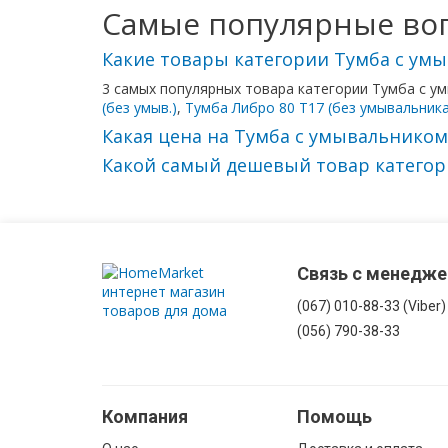
С
Самые популярные воп
бельевой
корзиной
Какие товары категории Тумба с умы
3 самых популярных товара категории Тумба с у
(без умыв.)
,
Тумба Либро 80 Т17 (без умывальника
Комоды
в
Какая цена на Тумба с умывальником
ванную
Какой самый дешевый товар категори
Подвесные
шкафы
Связь с менедж
Комплектующие
для
(067) 010-88-33 (Viber)
мебели
(056) 790-38-33
Компания
Помощь