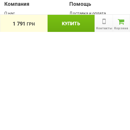
Компания
Помощь
О нас
Доставка и оплата
Контакты
Гарантии
1 791
КУПИТЬ
ГРН
Сотрудничество
Контакты
Корзина
Публичная оферта
КАТАЛОГ
Назад
ТОВАРОВ
Информация
Акции
Новости и статьи
Подпишитесь на акции, новости и
спецпредложения
ПОДПИСАТЬСЯ
Мы в соц сетях: