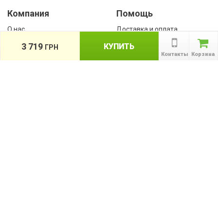
Компания
Помощь
О нас
Доставка и оплата
Контакты
Гарантии
3 719
КУПИТЬ
ГРН
Сотрудничество
Контакты
Корзина
Публичная оферта
КАТАЛОГ
Назад
ТОВАРОВ
Информация
Акции
Новости и статьи
Подпишитесь на акции, новости и
спецпредложения
ПОДПИСАТЬСЯ