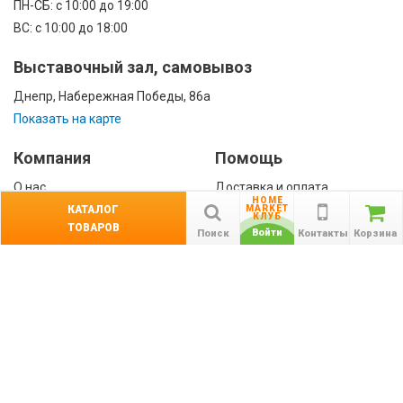
ПН-CБ: с 10:00 до 19:00
ВС: с 10:00 до 18:00
Выставочный зал, самовывоз
Днепр, Набережная Победы, 86а
Показать на карте
Компания
Помощь
О нас
Доставка и оплата
HOME
Контакты
Гарантии
КАТАЛОГ
MARKET
КЛУБ
ТОВАРОВ
Сотрудничество
Войти
Поиск
Контакты
Корзина
Публичная оферта
КАТАЛОГ
Назад
ТОВАРОВ
Информация
Акции
Новости и статьи
Подпишитесь на акции, новости и